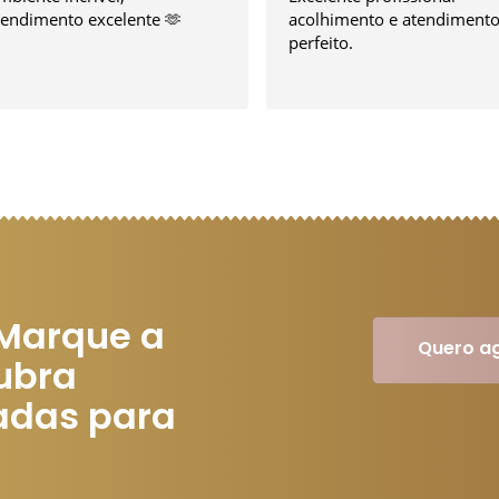
tendimento excelente 🫶
acolhimento e atendiment
perfeito.
 Marque a
Quero a
ubra
adas para