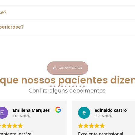
se?
iperidrose?
DEPOIMENTOS
 que nossos pacientes dize
Confira alguns depoimentos:
Emiliena Marques
edinaldo castro
11/07/2024
06/07/2024
mbiente incrível,
Excelente profissional