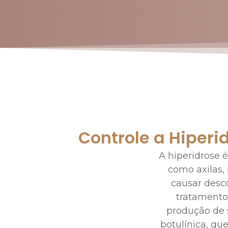
Controle a Hiperi
A hiperidrose 
como axilas,
causar desco
tratamento
produção de 
botulínica, qu