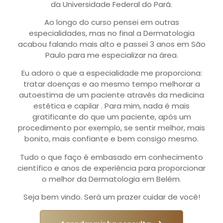
da Universidade Federal do Pará.
consu
indic
Ao longo do curso pensei em outras
a
especialidades, mas no final a Dermatologia
aos
acabou falando mais alto e passei 3 anos em São
meus
Paulo para me especializar na área.
amigo
É
Eu adoro o que a especialidade me proporciona:
um
tratar doenças e ao mesmo tempo melhorar a
proce
autoestima de um paciente através da medicina
difícil
estética e capilar . Para mim, nada é mais
princ
gratificante do que um paciente, após um
pra
procedimento por exemplo, se sentir melhor, mais
nós
bonito, mais confiante e bem consigo mesmo.
mulhe
enfre
Tudo o que faço é embasado em conhecimento
qued
científico e anos de experiência para proporcionar
de
o melhor da Dermatologia em Belém.
cabel
mas
Seja bem vindo. Será um prazer cuidar de você!
ela
acal