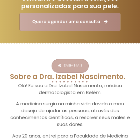
aquil
personalizadas para sua pele.
que
fala.
Senti-
Quero agendar uma consulta
me
extr
acolh
em
relaç
à
SAIBA MAIS
qued
subst
Sobre a Dra. Izabel Nascimento.
de
Olá! Eu sou a Dra. Izabel Nascimento, médica
cabel
dermatologista em Belém.
que
estou
A medicina surgiu na minha vida devido o meu
tend
desejo de ajudar as pessoas, através dos
pós-
conhecimentos científicos, a resolver seus males e
dengu
suas dores.
já
saí
Aos 20 anos, entrei para a Faculdade de Medicina
do